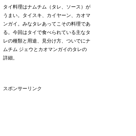
タイ料理はナムチム（タレ、ソース）が
うまい。タイスキ、カイヤーン、カオマ
ンガイ。みなタレあってこその料理であ
る。今回はタイで食べられている主なタ
レの種類と用途、見分け方、ついでにナ
ムチム ジェウとカオマンガイのタレの
詳細。
スポンサーリンク