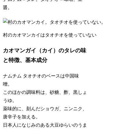
醤。
村のカオマンカイはタオチオを使っていない
カオマンガイ（カイ）のタレの味
と特徴、基本成分
ナムチム タオチオのベースは中国味
噌。
このほかの調味料は、砂糖、酢、黒しょ
うゆ。
薬味的に、刻んだショウガ、ニンニク、
唐辛子を加える。
日本人になじみのある大豆ゆらいのうま