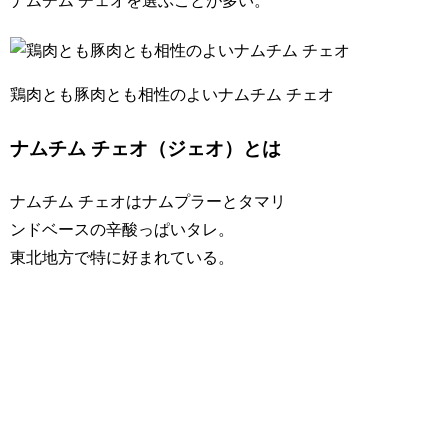
ナムチム チェオを選ぶことが多い。
鶏肉とも豚肉とも相性のよいナムチム チェオ
ナムチム チェオ（ジェオ）とは
ナムチム チェオはナムプラーとタマリ
ンドベースの辛酸っぱいタレ。
東北地方で特に好まれている。