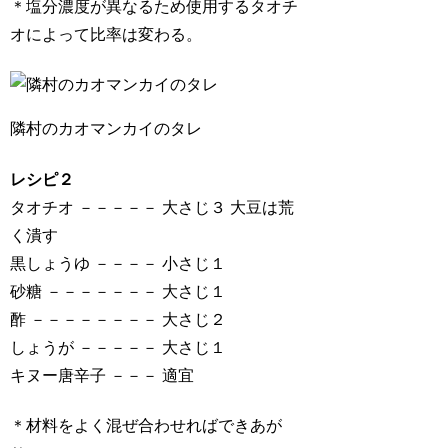
＊塩分濃度が異なるため使用するタオチ
オによって比率は変わる。
隣村のカオマンカイのタレ
レシピ２
タオチオ －－－－－ 大さじ３ 大豆は荒
く潰す
黒しょうゆ －－－－ 小さじ１
砂糖 －－－－－－－ 大さじ１
酢 －－－－－－－－ 大さじ２
しょうが －－－－－ 大さじ１
キヌー唐辛子 －－－ 適宜
＊材料をよく混ぜ合わせればできあが