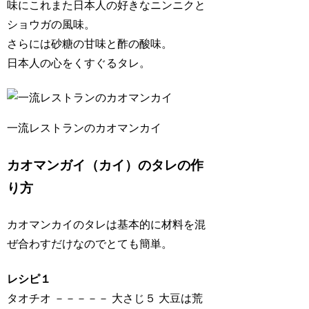
味にこれまた日本人の好きなニンニクと
ショウガの風味。
さらには砂糖の甘味と酢の酸味。
日本人の心をくすぐるタレ。
一流レストランのカオマンカイ
カオマンガイ（カイ）のタレの作
り方
カオマンカイのタレは基本的に材料を混
ぜ合わすだけなのでとても簡単。
レシピ１
タオチオ －－－－－ 大さじ５ 大豆は荒