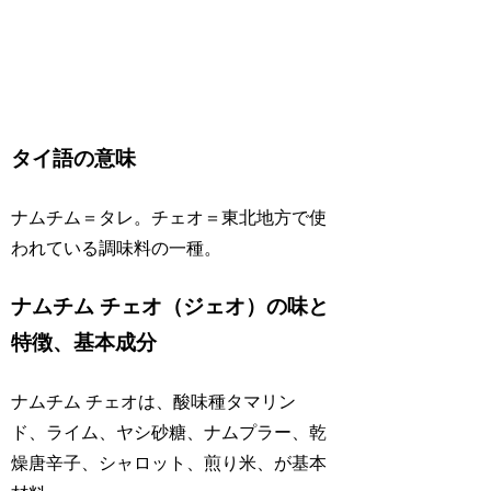
タイ語の意味
ナムチム＝タレ。チェオ＝東北地方で使
われている調味料の一種。
ナムチム チェオ（ジェオ）の味と
特徴、基本成分
ナムチム チェオは、酸味種タマリン
ド、ライム、ヤシ砂糖、ナムプラー、乾
燥唐辛子、シャロット、煎り米、が基本