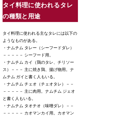
タイ料理に使われるタレ
の種類と用途
タイ料理に使われる主なタレには以下の
ようなものがある。
・ナムチム タレー（シーフードダレ）
－－－－－ シーフード用。
・ナムチム カイ（鶏のタレ、チリソー
ス）－－－ 主に焼き鶏、揚げ物用。ナ
ムチム ガイと書く人もいる。
・ナムチム チェオ（チェオタレ）－－
－－－－－ 主に肉用。ナムチム ジェオ
と書く人もいる。
・ナムチム タオチオ（味噌ダレ）－－
－－－－－ カオマンカイ用。カオマン