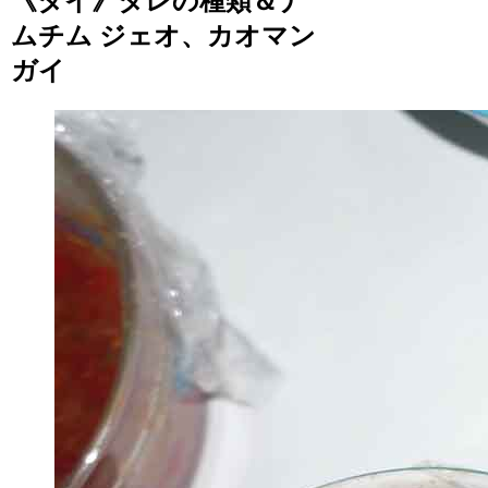
《タイ》タレの種類＆ナ
ムチム ジェオ、カオマン
ガイ