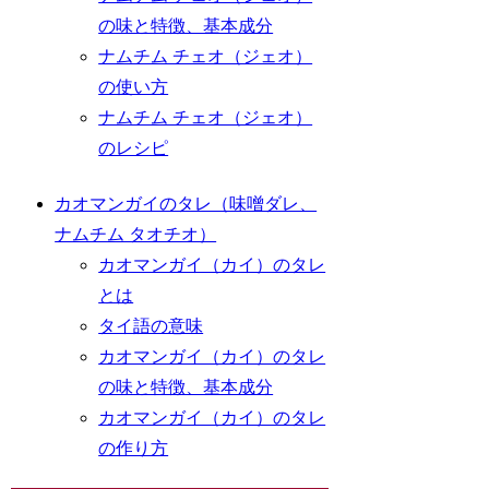
の味と特徴、基本成分
ナムチム チェオ（ジェオ）
の使い方
ナムチム チェオ（ジェオ）
のレシピ
カオマンガイのタレ（味噌ダレ、
ナムチム タオチオ）
カオマンガイ（カイ）のタレ
とは
タイ語の意味
カオマンガイ（カイ）のタレ
の味と特徴、基本成分
カオマンガイ（カイ）のタレ
の作り方