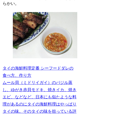
らかい。
タイの海鮮料理定番 シーフードダレの
食べ方、作り方
ムール貝（ミドリイガイ）のバジル蒸
し、ゆがき赤貝モドキ、焼きイカ、焼き
エビ、などなど、日本にも似たような料
理があるのにタイの海鮮料理はやっぱり
タイの味。そのタイの味を担っている評