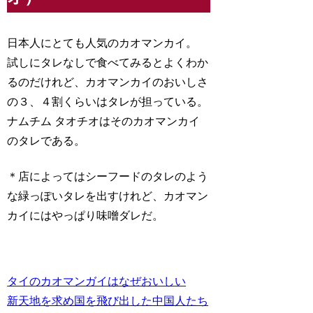
日本人にとても人気のカオマンカイ。
試しにタレなしで食べてみるとよくわか
るのだけれど、カオマンカイのおいしさ
の３、４割くらいはタレが担っている。
ナムチム タオチオはそのカオマンカイ
のタレである。
＊店によってはシーフードのタレのよう
な緑っぽいタレを出すけれど、カオマン
カイにはやっぱり味噌ダレだ。
タイのカオマンガイはなぜおいしい
新天地を求め国を飛び出した中国人たち