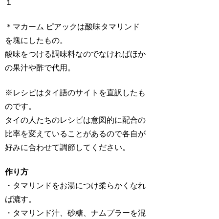
１
＊マカーム ピアックは酸味タマリンド
を塊にしたもの。
酸味をつける調味料なのでなければほか
の果汁や酢で代用。
※レシピはタイ語のサイトを直訳したも
のです。
タイの人たちのレシピは意図的に配合の
比率を変えていることがあるので各自が
好みに合わせて調節してください。
作り方
・タマリンドをお湯につけ柔らかくなれ
ば漉す。
・タマリンド汁、砂糖、ナムプラーを混