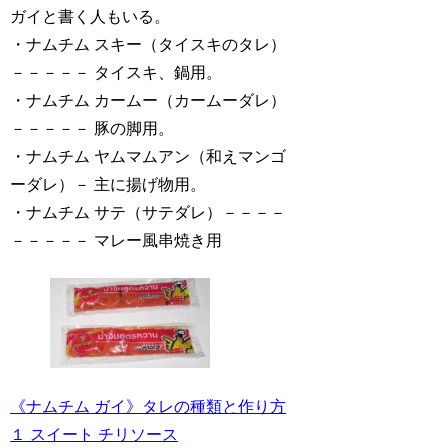
ガイと書く人もいる。
・ナムチム スキー（タイスキのタレ）
－－－－－ タイスキ、鍋用。
・ナムチム カームー（カームーダレ）
－－－－－ 豚の脚用。
・ナムチム ヤムマムアン（和えマンゴ
ーダレ）－ 主に揚げ物用。
・ナムチム サテ（サテダレ）－－－－
－－－－－ マレー風串焼き用
《ナムチム ガイ》タレの種類と作り方
１ スイート チリソース