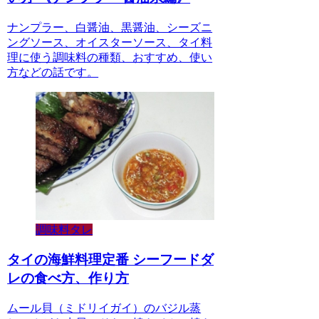
ナンプラー、白醤油、黒醤油、シーズニ
ングソース、オイスターソース、タイ料
理に使う調味料の種類、おすすめ、使い
方などの話です。
調味料タレ
タイの海鮮料理定番 シーフードダ
レの食べ方、作り方
ムール貝（ミドリイガイ）のバジル蒸