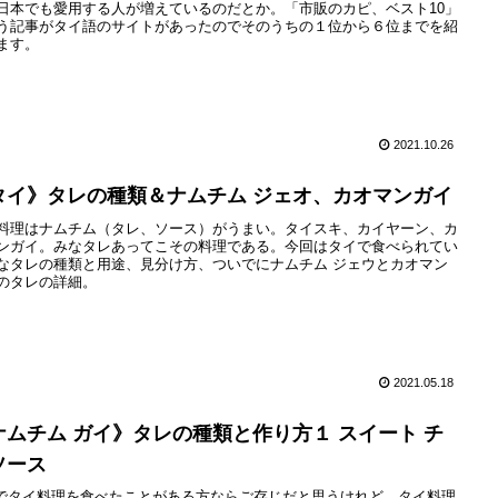
日本でも愛用する人が増えているのだとか。「市販のカピ、ベスト10」
う記事がタイ語のサイトがあったのでそのうちの１位から６位までを紹
ます。
2021.10.26
タイ》タレの種類＆ナムチム ジェオ、カオマンガイ
料理はナムチム（タレ、ソース）がうまい。タイスキ、カイヤーン、カ
ンガイ。みなタレあってこその料理である。今回はタイで食べられてい
なタレの種類と用途、見分け方、ついでにナムチム ジェウとカオマン
のタレの詳細。
2021.05.18
ナムチム ガイ》タレの種類と作り方１ スイート チ
ソース
でタイ料理を食べたことがある方ならご存じだと思うけれど、タイ料理