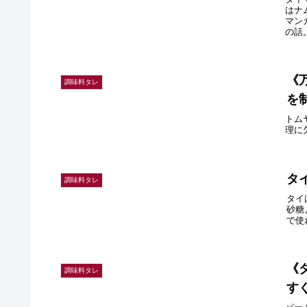
はナ
マン
の話
《
調味料タレ
を
トム
理に
タ
調味料タレ
タイ
砂糖
で使
《
調味料タレ
す