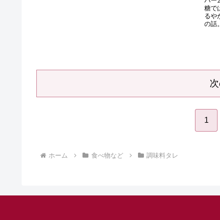
パー
糖で
るや
の話
次
1
ホーム
食べ物など
調味料タレ