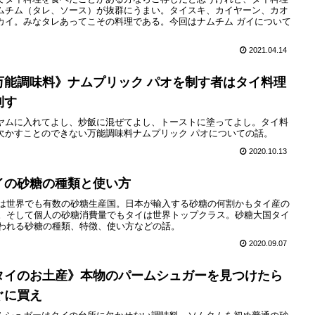
ムチム（タレ、ソース）が抜群にうまい。タイスキ、カイヤーン、カオ
カイ。みなタレあってこその料理である。今回はナムチム ガイについて
。
2021.04.14
万能調味料》ナムプリック パオを制す者はタイ料理
制す
ヤムに入れてよし、炒飯に混ぜてよし、トーストに塗ってよし。タイ料
欠かすことのできない万能調味料ナムプリック パオについての話。
2020.10.13
イの砂糖の種類と使い方
は世界でも有数の砂糖生産国。日本が輸入する砂糖の何割かもタイ産の
。そして個人の砂糖消費量でもタイは世界トップクラス。砂糖大国タイ
われる砂糖の種類、特徴、使い方などの話。
2020.09.07
タイのお土産》本物のパームシュガーを見つけたら
ぐに買え