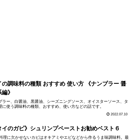
イの調味料の種類 おすすめ 使い方 《ナンプラー 醤
系編》
プラー、白醤油、黒醤油、シーズニングソース、オイスターソース、タ
理に使う調味料の種類、おすすめ、使い方などの話です。
2022.07.10
タイのガピ》シュリンプペーストお勧めベスト６
料理に欠かせないカピはオキアミやエビなどから作るうま味調味料。最