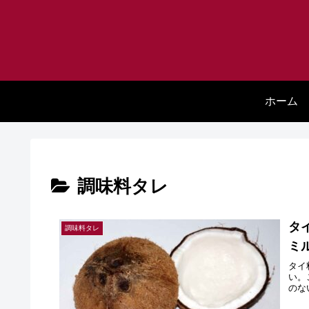
ホーム
調味料タレ
タ
調味料タレ
ミ
タイ
い。
のな