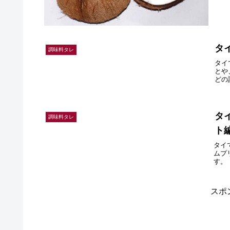
タ
調味料タレ
タイ
とや
どの
タ
調味料タレ
ト
タイ
ムプ
す。
スポ