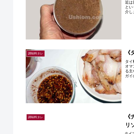
近は
とい
介し
《
調味料タレ
タイ
オマ
る主
ガイ
《
調味料タレ
リ
タイ