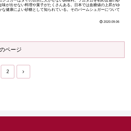
ムシュガーはタイの台所に欠かせない調味料。ソムタムを初め普通の砂
は味が出せない料理や菓子がたくさんある。日本では血糖値の上昇がゆ
かな健康によい砂糖として知られている。そのパームシュガーについて
。
2020.09.06
のページ
次
2
へ