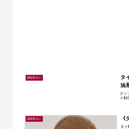
タ
調味料タレ
油
ナン
イ料
《
調味料タレ
タイ