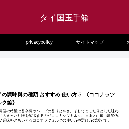
タイ国玉手箱
privacypolicy
サイトマップ
イの調味料の種類 おすすめ 使い方５ 《ココナッツ
ルク編》
料理の特徴は香辛料やハーブの香りと辛さ。そしてまったりとした味わ
このまったり味を演出するのがココナッツミルク。日本人に最も馴染み
い調味料ともいえるココナッツミルクの使い方や選び方の話です。