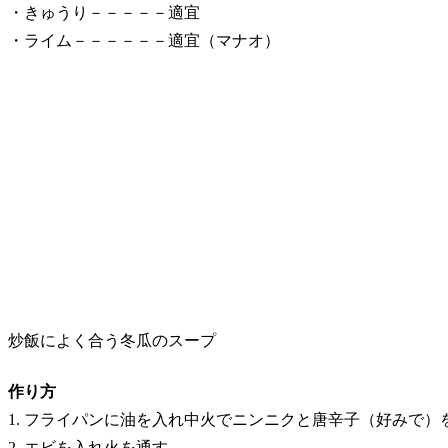
・きゅうり－－－－－適宜
・ライム－－－－－－適宜（マナオ）
炒飯によく合う冬瓜のスープ
作り方
1. フライパンに油を入れ中火でニンニクと唐辛子（好みで
2. エビを入れ火を通す。