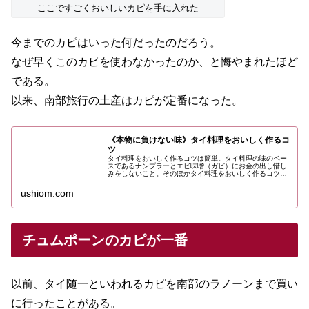
ここですごくおいしいカピを手に入れた
今までのカピはいった何だったのだろう。
なぜ早くこのカピを使わなかったのか、と悔やまれたほど
である。
以来、南部旅行の土産はカピが定番になった。
《本物に負けない味》タイ料理をおいしく作るコ
ツ
タイ料理をおいしく作るコツは簡単。タイ料理の味のベー
スであるナンプラーとエビ味噌（ガピ）にお金の出し惜し
みをしないこと。そのほかタイ料理をおいしく作るコツに
ついての話。
ushiom.com
チュムポーンのカピが一番
以前、タイ随一といわれるカピを南部のラノーンまで買い
に行ったことがある。