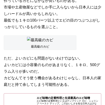
作っているカピになかなか良いものがある。
市場や土産物屋などでしか手に入らないから日本人には少
しハードルが高いかもしれない。
最低でも１キロ100バーツ以上でエビの目のつぶつぶがし
っかりしているものを選ぶこと。
最高級のカピ
ただ、よいカピにも問題がないわけではない。
よいカピには小容量のものがあまりなく、１キロ、500グ
ラム入りが多いのだ。
カピなんてそう使う機会があるわけじゃなし、日本人の家
庭だと持て余してしまう可能性がある。
エビ味噌の定番料理と生涯最高のエビ味噌
エビ味噌の定番料理といえばナンプリック ガピ、シュリン
プ ペースト ディップ。このおいしさを知る日本人は少な