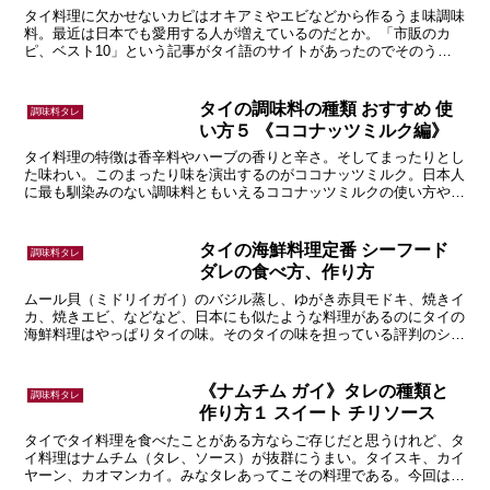
タイ料理に欠かせないカピはオキアミやエビなどから作るうま味調味
料。最近は日本でも愛用する人が増えているのだとか。「市販のカ
ピ、ベスト10」という記事がタイ語のサイトがあったのでそのうち
の１位から６位までを紹介します。
タイの調味料の種類 おすすめ 使
調味料タレ
い方５ 《ココナッツミルク編》
タイ料理の特徴は香辛料やハーブの香りと辛さ。そしてまったりとし
た味わい。このまったり味を演出するのがココナッツミルク。日本人
に最も馴染みのない調味料ともいえるココナッツミルクの使い方や選
び方の話です。
タイの海鮮料理定番 シーフード
調味料タレ
ダレの食べ方、作り方
ムール貝（ミドリイガイ）のバジル蒸し、ゆがき赤貝モドキ、焼きイ
カ、焼きエビ、などなど、日本にも似たような料理があるのにタイの
海鮮料理はやっぱりタイの味。そのタイの味を担っている評判のシー
フードダレについての話です。
《ナムチム ガイ》タレの種類と
調味料タレ
作り方１ スイート チリソース
タイでタイ料理を食べたことがある方ならご存じだと思うけれど、タ
イ料理はナムチム（タレ、ソース）が抜群にうまい。タイスキ、カイ
ヤーン、カオマンカイ。みなタレあってこその料理である。今回はナ