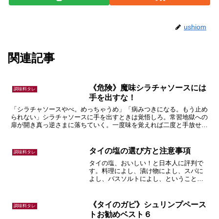
ushiom
関連記事
《危険》魔味シラチャソースには
調味料タレ
手を出すな！
「シラチャソースやべ。めっちゃうめ」「病みつきになる。もう止め
られない」シラチャソースに手を出すときは覚悟しろ。常習地獄への
扉が開き真っ逆さまに落ちていく。一度味を覚えれば二度と手放せな
くなる悪魔のソース、シラチャの話。
タイの塩の選び方と注意事項
調味料タレ
タイの塩、おいしい！と日本人に評判で
す。料理によし、漬け物によし、スパに
よし、バスソルトによし、ということ
で、わざわざ日本から買い付けにくる人
もいるくらい。そんなタイの塩について
の話です。
《タイのガピ》シュリンプペース
調味料タレ
トお勧めベスト６