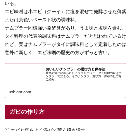
いる。
エビ味噌は小エビ（クーイ）に塩を混ぜて発酵させた薄紫
または茶色いペースト状の調味料。
ナムプラー同様強い発酵臭があり、うま味と塩味を含む。
タイ料理の代表的調味料はナムプラーだと思われているけ
れど、実はナムプラーがタイに調味料として定着したのは
意外に新しく、エビ味噌の歴史の方がずっと古い。
おいしいナンプラーの選び方と保存法
黄金の滴に秘められたミラクルパワー。タイ料理の味はナ
ンプラーで決まる。そのナンプラー選び方、保存の仕方を
ご紹介。
ushiom.com
ガピの作り方
① エビと塩をよく混ぜて荒く搗き潰す。