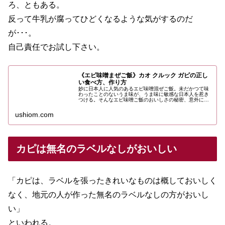
ろ、ともある。
反って牛乳が腐ってひどくなるような気がするのだ
が･･･。
自己責任でお試し下さい。
《エビ味噌まぜご飯》カオ クルック ガピの正し
い食べ方、作り方
妙に日本人に人気のあるエビ味噌混ぜご飯。未だかつて味
わったことのないうま味が、うま味に敏感な日本人を惹き
つける。そんなエビ味噌ご飯のおいしさの秘密、意外に知
られていない正しい食べ方、などについての話。
ushiom.com
カピは無名のラベルなしがおいしい
「カピは、ラベルを張ったきれいなものは概しておいしく
なく、地元の人が作った無名のラベルなしの方がおいし
い」
といわれる。