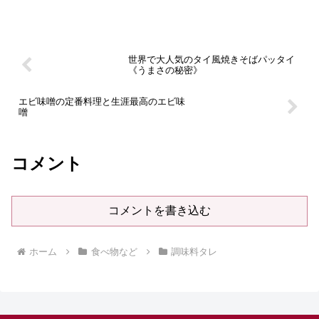
ムチム ガイについての話。
世界で大人気のタイ風焼きそばパッタイ
《うまさの秘密》
エビ味噌の定番料理と生涯最高のエビ味
噌
コメント
コメントを書き込む
ホーム
食べ物など
調味料タレ