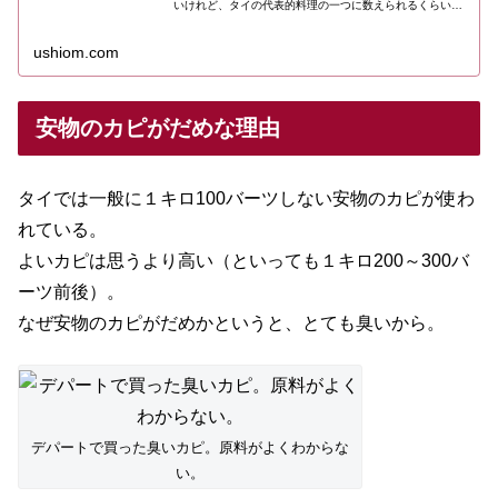
いけれど、タイの代表的料理の一つに数えられるくらい有
名な料理。今回はナンプリック ガピをおいしく食べる方法
についての話。
ushiom.com
安物のカピがだめな理由
タイでは一般に１キロ100バーツしない安物のカピが使わ
れている。
よいカピは思うより高い（といっても１キロ200～300バ
ーツ前後）。
なぜ安物のカピがだめかというと、とても臭いから。
デパートで買った臭いカピ。原料がよくわからな
い。