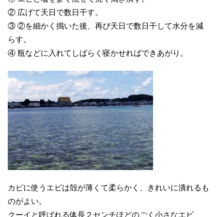
② 広げて天日で数日干す。
③ ②を細かく搗いた後、再び天日で数日干して水分を減
らす。
④ 瓶などに入れてしばらく寝かせればできあがり。
カピに使うエビは殻が薄くて柔らかく、きれいに潰れるも
のがよい。
クーイと呼ばれる体長２センチほどのごく小さなエビ