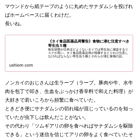
マウンドから紙テープのように丸めたサナダムシを投げれ
ばホームベースに届くわけだ。
長いね。
《タイ食品医薬品局警告》食物に潜む注意すべき
寄生虫５種
衛生状態が日本ほどよくないタイでは寄生虫に感染するリ
スクが高い。タイ食品医薬品局が指摘するとりわけ注意し
なければならない寄生虫５種とそれらが潜む食物の話。
ushiom.com
ノンカイのおじさんは生ラーブ（ラープ。豚肉や牛、水牛
肉を包丁で叩き、生血をぶっかけ香辛料で和えた料理）が
大好きで若いころから頻繁に食べていた。
ときどき便にサナダムシの切れ端が混じっているのを知っ
ていたが虫下しは飲んだことがない。
その代わり「ツムギアリの卵を食べればサナダムシを駆除
できる」という迷信を信じてアリの卵をよく食べていたそ