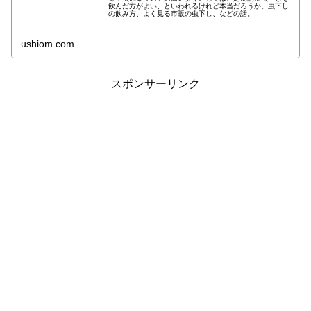
飲んだ方がよい、といわれるけれど本当だろうか。虫下し
の飲み方、よく見る市販の虫下し、などの話。
ushiom.com
スポンサーリンク