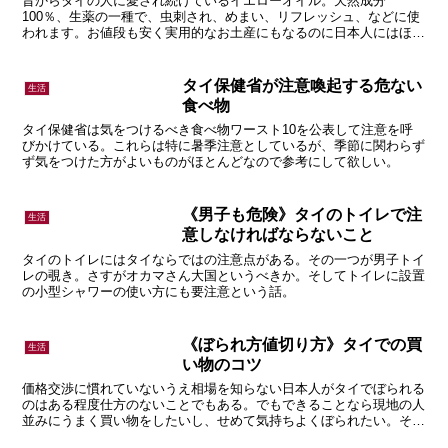
昔からタイの人に愛され続けているイエローオイル。天然成分
100％、生薬の一種で、虫刺され、めまい、リフレッシュ、などに使
われます。お値段も安く実用的なお土産にもなるのに日本人にはほと
んど知られていません。そんなイエローオイルの話です。
タイ保健省が注意喚起する危ない
生活
食べ物
タイ保健省は気をつけるべき食べ物ワースト10を公表して注意を呼
びかけている。これらは特に暑季注意としているが、季節に関わらず
ず気をつけた方がよいものがほとんどなので参考にして欲しい。
《男子も危険》タイのトイレで注
生活
意しなければならないこと
タイのトイレにはタイならではの注意点がある。その一つが男子トイ
レの覗き。さすがオカマさん大国というべきか。そしてトイレに設置
の小型シャワーの使い方にも要注意という話。
《ぼられ方値切り方》タイでの買
生活
い物のコツ
価格交渉に慣れていないうえ相場を知らない日本人がタイでぼられる
のはある程度仕方のないことでもある。でもできることなら現地の人
並みにうまく買い物をしたいし、せめて気持ちよくぼられたい。それ
にはどうすればよいか、という話。