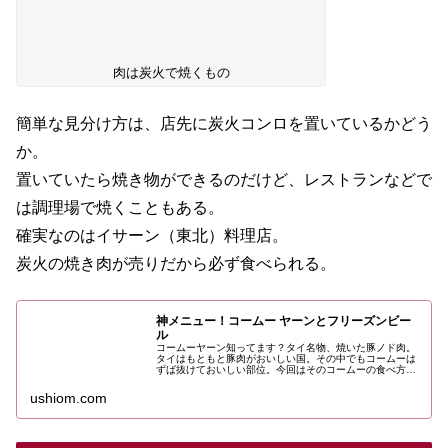
簡単な見分け方は、店先に炭火コンロを置いているかどう
か。
置いていたら焼き物ができるのだけど、レストランなどで
は調理場で焼くこともある。
確実なのはイサーン（東北）料理店。
炭火の焼き肉が売りだから必ず食べられる。
神メニュー！コームー ヤーンとフリーズンビー
ル
コームーヤーン知ってます？タイ名物、焼いた豚ノド肉。
タイはもともと豚肉がおいしい国。その中でもコームーは
ずば抜けておいしい部位。今回はそのコームーの食べ方、
注意したいことなどについてのお話。これまたおいしいタ
イ風焼き肉のタレのレシピつき。
ushiom.com
豚焼き肉の買い方
実は豚焼き肉は料理店で食べるより路傍の小さな店や屋台