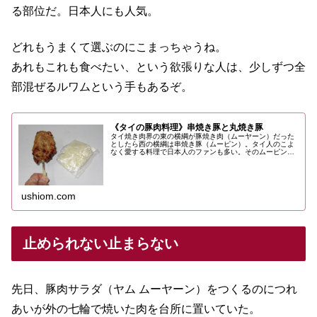
あれもこれも食べたい、という欲張りな人は、少しずつ全
部混ぜるルワムという手もあるぞ。
《タイの豚肉料理》串焼き豚と丸焼き豚
タイ焼き肉界の東の横綱が豚焼き肉（ムーヤーン）だった
としたら西の横綱は串焼き豚（ムーピン）。タイ人のこよ
なく愛する料理で日本人のファンも多い。そのムーピンの
おいしさ、食べ方などについての話。
ushiom.com
止められない止まらない
先日、豚肉サラダ（ヤム ムーヤーン）をつくるのにつれ
あいが外の七輪で焼いた肉を台所に置いていた。
見ているとヤムにするのがもったいなくなった。
ほんのちょっとだけ。
つれあいの目を盗んでその焼きたての塊にかぶりついた。