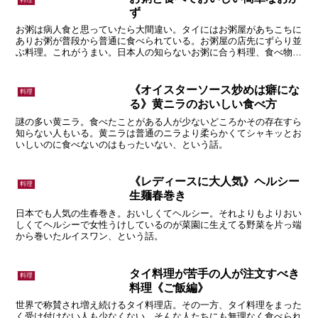
《オイスターソース炒めは癖にな
料理
る》黄ニラのおいしい食べ方
謎の多い黄ニラ。食べたことがある人が少ないどころかその存在すら
知らない人もいる。黄ニラは普通のニラより柔らかくてシャキッとお
いしいのに食べないのはもったいない、という話。
《レディースに大人気》ヘルシー
料理
生麺春巻き
日本でも人気の生春巻き。おいしくてヘルシー。それよりもよりおい
しくてヘルシーで女性うけしているのが菜園に生えてる野菜を片っ端
から巻いたルイスワン、という話。
タイ料理が苦手の人が注文すべき
料理
料理《ご飯編》
世界で称賛され増え続けるタイ料理店。その一方、タイ料理をまった
く受け付けない人も少なくない。そんな人たちにも無理なく食べられ
るタイ料理をご紹介。