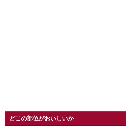
どこの部位がおいしいか
一口にムーヤーンと言っても、使われる部位は様々。
のど肉 コー ムー ヤーン。