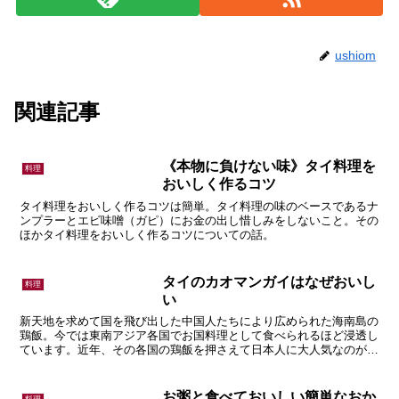
関連記事
《本物に負けない味》タイ料理を
料理
おいしく作るコツ
タイ料理をおいしく作るコツは簡単。タイ料理の味のベースであるナ
ンプラーとエビ味噌（ガピ）にお金の出し惜しみをしないこと。その
ほかタイ料理をおいしく作るコツについての話。
タイのカオマンガイはなぜおいし
料理
い
新天地を求めて国を飛び出した中国人たちにより広められた海南島の
鶏飯。今では東南アジア各国でお国料理として食べられるほど浸透し
ています。近年、その各国の鶏飯を押さえて日本人に大人気なのがタ
イのカオマンガイ。そのおいしさの秘密は何なのか、というお話。
お粥と食べておいしい簡単なおか
料理
ず
お粥は病人食と思っていたら大間違い。タイにはお粥屋があちこちに
ありお粥が普段から普通に食べられている。お粥屋の店先にずらり並
ぶ料理。これがうまい。日本人の知らないお粥に合う料理、食べ物の
話。