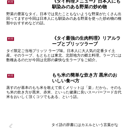
《タイ料理メニュー》日本人にも
料理
馴染みのある野菜の炒め物
野菜の豊富なタイ。日本では見たこともないような野菜がたくさん出
回ってますが今回は日本人にも馴染みのある野菜を使った炒め物の種
類やおすすめなどの話。
《タイ最強の生肉料理》リアルラ
料理
ープとプリッツラーブ
タイ限定ご当地プリッツ ラーブ味。日本人に大人気の定番タイ土
産。そのラーブ、もともとは東北、北部地方の郷土料理。ラーブには
数種あるのだが今回は北部の豪快な生ラーブをご紹介。
もち米の簡単な炊き方 黒米のお
料理
いしい食べ方
蒸すのが基本のもち米を敢えて炊くメリットは「楽」だから。そのも
ち米の炊き方が黒米、赤米、といった健康に良いスーパーフード古代
米をおいしく頂くコツでもある、という話。
タイ語の辞書にはカエルという言葉がな