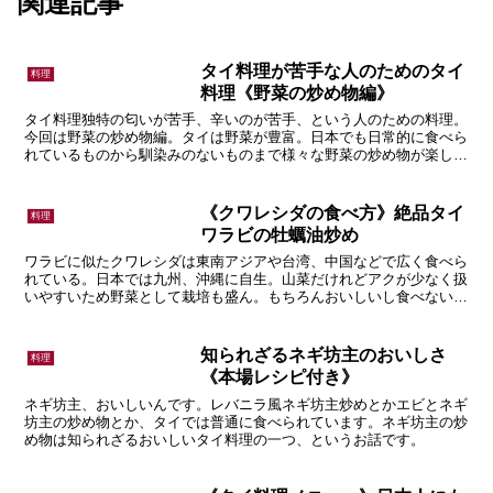
関連記事
タイ料理が苦手な人のためのタイ
料理
料理《野菜の炒め物編》
タイ料理独特の匂いが苦手、辛いのが苦手、という人のための料理。
今回は野菜の炒め物編。タイは野菜が豊富。日本でも日常的に食べら
れているものから馴染みのないものまで様々な野菜の炒め物が楽し
る。
《クワレシダの食べ方》絶品タイ
料理
ワラビの牡蠣油炒め
ワラビに似たクワレシダは東南アジアや台湾、中国などで広く食べら
れている。日本では九州、沖縄に自生。山菜だけれどアクが少なく扱
いやすいため野菜として栽培も盛ん。もちろんおいしいし食べないと
損、という話。
知られざるネギ坊主のおいしさ
料理
《本場レシピ付き》
ネギ坊主、おいしいんです。レバニラ風ネギ坊主炒めとかエビとネギ
坊主の炒め物とか、タイでは普通に食べられています。ネギ坊主の炒
め物は知られざるおいしいタイ料理の一つ、というお話です。