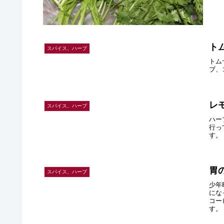
ト
スパイス、ハーブ
トム
ブ、
レ
スパイス、ハーブ
ハー
行っ
す。
胃
スパイス、ハーブ
少年
にな
コー
す。