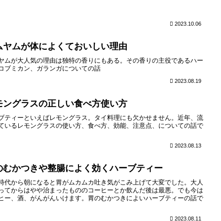
2023.10.06
ムヤムが体によくておいしい理由
ヤムが大人気の理由は独特の香りにもある。その香りの主役であるハー
コブミカン、ガランガについての話
2023.08.19
モングラスの正しい食べ方使い方
ブティーといえばレモングラス。タイ料理にも欠かせません。近年、流
ているレモングラスの使い方、食べ方、効能、注意点、についての話で
2023.08.13
のむかつきや整腸によく効くハーブティー
時代から朝になると胃がムカムカ吐き気がこみ上げて大変でした。大人
ってからはやや治まったもののコーヒーとか飲んだ後は最悪。でも今は
ヒー、酒、がんがんいけます。胃のむかつきによいハーブティーの話で
2023.08.11