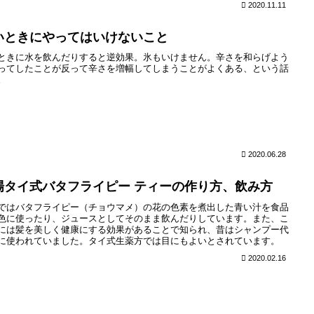
2020.11.11
いときにやってはいけないこと
ときに水を飲んだりすると逆効果。氷もいけません。辛さを和らげよう
ってしたことが反って辛さを増幅してしまうことがよくある、という話
。
2020.06.28
場タイ式バタフライピー ティーの作り方、飲み方
ではバタフライピー（チョウマメ）の花の色素を煮出した青い汁を食品
色に使ったり、ジュースとしてそのまま飲んだりしています。また、こ
には髪を美しく健康にする効果があることで知られ、昔はシャンプー代
に使われていました。タイ式生薬方では目にもよいとされています。
2020.02.16