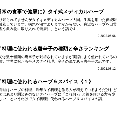
日常の食事で健康に》タイ式メディカルハーブ
り知られてませんがタイはメディカルハーブ大国。生薬を用いた伝統医
普及しています。病気を治すよりまずかからない。身近なハーブを日常
理や飲み物に取り入れて健康に、という話です。
2022.06.06
イ料理に使われる唐辛子の種類と辛さランキング
では数十種類の唐辛子が栽培されていますが実際によく使われているの
種。世界に冠たる辛さのタイ料理。辛さの源である唐辛子の話です。
2021.08.12
イ料理に使われるハーブ＆スパイス《１》
料理はハーブの料理。近年タイ料理を作る人が増えているようだけれど
ではあまり馴染みのないタイハーブに「これ何?」と首を傾げる方も少
ない。というわけでタイ料理に使われるハーブ＆スパイスの話。