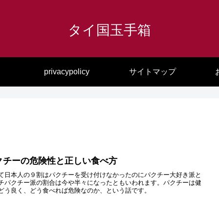
タイ国玉手箱
privacypolicy
サイトマップ
クチーの危険性と正しい食べ方
て日本人の９割はパクチーを受け付けなかったのにパクチー大好き派と
チパクチー派の割合は今や半々になったともいわれます。パクチーは健
どう良く、どう食べれば危険なのか、という話です。