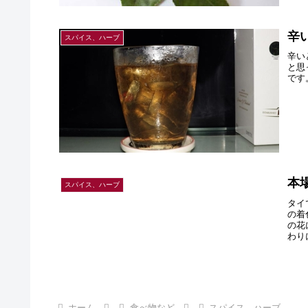
辛
スパイス、ハーブ
辛い
と思
です
本
スパイス、ハーブ
タイ
の着
の花
わり
ホーム
食べ物など
スパイス、ハーブ