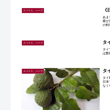
《
スパイス、ハーブ
あま
療が
の料
タ
スパイス、ハーブ
タイ
は数
タ
スパイス、ハーブ
タイ
日本
なく