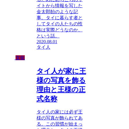
イトから情報を写した
金太郎飴のような記
事。タイに暮らす者と
してタイの人たちの性
格は実際どうなのか、
という話。
2020.08.01
タイ人
文化
タイ人が家に王
様の写真を飾る
理由と王様の正
式名称
タイ人の家には必ず王
様の写真が飾られてあ
る。この習慣が始まっ