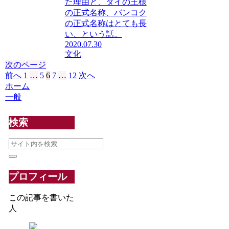
た理由と、タイの王様
の正式名称、バンコク
の正式名称はとても長
い、という話。
2020.07.30
文化
次のページ
前へ
1
…
5
6
7
…
12
次へ
ホーム
一般
検索
プロフィール
この記事を書いた
人