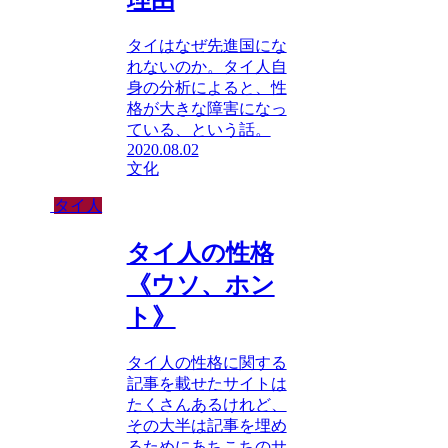
タイはなぜ先進国にな
れないのか。タイ人自
身の分析によると、性
格が大きな障害になっ
ている、という話。
2020.08.02
文化
タイ人
タイ人の性格
《ウソ、ホン
ト》
タイ人の性格に関する
記事を載せたサイトは
たくさんあるけれど、
その大半は記事を埋め
るためにあちこちのサ