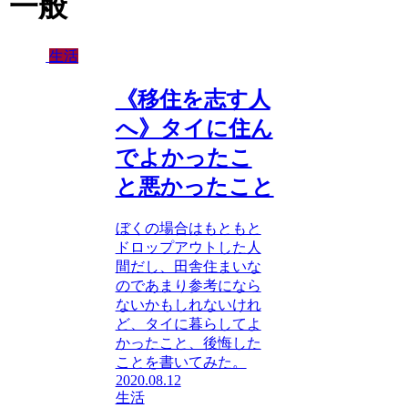
一般
生活
《移住を志す人
へ》タイに住ん
でよかったこ
と悪かったこと
ぼくの場合はもともと
ドロップアウトした人
間だし、田舎住まいな
のであまり参考になら
ないかもしれないけれ
ど、タイに暮らしてよ
かったこと、後悔した
ことを書いてみた。
2020.08.12
生活