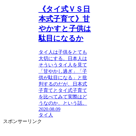
《タイ式ＶＳ日
本式子育て》甘
やかすと子供は
駄目になるか
タイ人は子供をとても
大切にする。日本人は
そういうタイ人を見て
「甘やかし過ぎ」「子
供が駄目になる」と批
判するのだが、日本式
子育てとタイ式子育て
を比べてみて実際はど
うなのか、という話。
2020.08.09
タイ人
スポンサーリンク