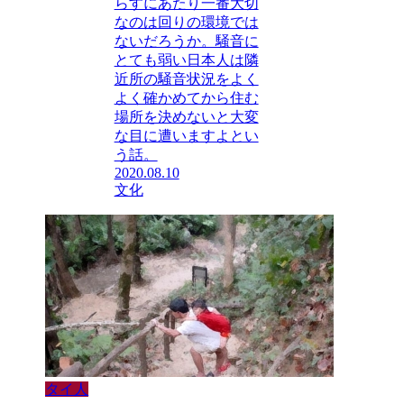
らすにあたり一番大切
なのは回りの環境では
ないだろうか。騒音に
とても弱い日本人は隣
近所の騒音状況をよく
よく確かめてから住む
場所を決めないと大変
な目に遭いますよとい
う話。
2020.08.10
文化
タイ人