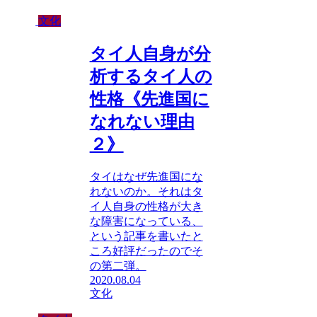
文化
タイ人自身が分
析するタイ人の
性格《先進国に
なれない理由
２》
タイはなぜ先進国にな
れないのか。それはタ
イ人自身の性格が大き
な障害になっている、
という記事を書いたと
ころ好評だったのでそ
の第二弾。
2020.08.04
文化