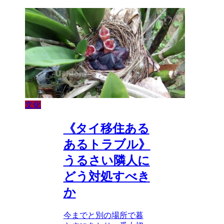
文化
《タイ移住ある
あるトラブル》
うるさい隣人に
どう対処すべき
か
今までと別の場所で暮