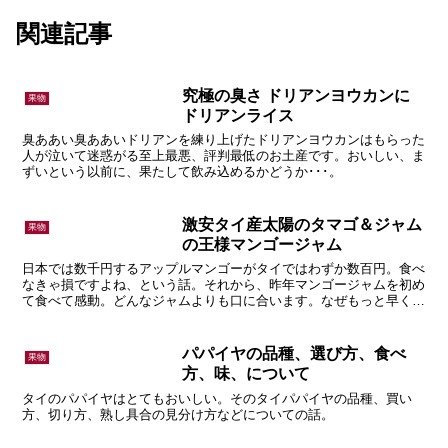
関連記事
究極の臭さ ドリアンヨウカンに
果物
ドリアンライス
臭ああい臭ああいドリアンを練り上げたドリアンヨウカンはもらった
人が泣いて迷惑がる至上最悪、評判最低のお土産です。おいしい、ま
ずいという以前に、果たして飲み込めるかどうか･･･。
激安タイ産太陽のタマゴ＆ジャム
果物
の王様マンゴージャム
日本では数千円するアップルマンゴーがタイではわずか数百円。食べ
なきゃ損ですよね、という話。それから、昨年マンゴージャムを初め
て食べて感動。どんなジャムよりも口に合います。なぜもっと早く食
べなかったのだろうと後悔した話。
パパイヤの品種、選び方、食べ
果物
方、味、について
タイのパパイヤはとてもおいしい。そのタイパパイヤの品種、買い
方、切り方、熟し具合の見分け方などについての話。