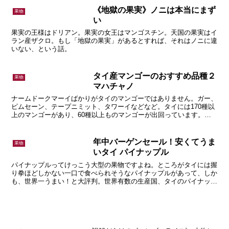
《地獄の果実》ノニは本当にまず
果物
い
果実の王様はドリアン。果実の女王はマンゴスチン。天国の果実はイ
ラン産ザクロ。もし「地獄の果実」があるとすれば、それはノニに違
いない、という話。
タイ産マンゴーのおすすめ品種２
果物
マハチャノ
ナームドークマーイばかりがタイのマンゴーではありません。ガー、
ピムセーン、テープニミット、タワーイなどなど。タイには170種以
上のマンゴーがあり、60種以上ものマンゴーが出回っています。今
回はその中から５種をご紹介。
年中バーゲンセール！安くてうま
果物
いタイ パイナップル
パイナップルってけっこう大型の果物ですよね。ところがタイには握
り拳ほどしかない一口で食べられそうなパイナップルがあって、しか
も、世界一うまい！と大評判。世界有数の生産国、タイのパイナップ
ルの種類、食べ方、選び方などについての話です。