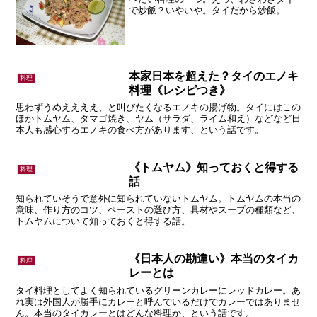
で炒飯？いやいや。タイだから炒飯。今
回は世界一おいしいタイ炒飯カオパット
について。
本家日本を超えた？タイのエノキ
料理
料理《レシピつき》
思わずうめええええ、と叫びたくなるエノキの揚げ物。タイにはこの
ほかトムヤム、タマゴ焼き、ヤム（サラダ、ライム和え）などなど日
本人も感心するエノキの食べ方があります、という話です。
《トムヤム》知っておくと得する
料理
話
知られていそうで意外に知られていないトムヤム。トムヤムの本当の
意味、作り方のコツ、ペーストの選び方、具材やスープの種類など、
トムヤムについて知っておくと得する話。
《日本人の勘違い》本当のタイカ
料理
レーとは
タイ料理としてよく知られているグリーンカレーにレッドカレー。あ
れ実は外国人が勝手にカレーと呼んでいるだけでカレーではありませ
ん。本当のタイカレーとはどんな料理か、という話です。