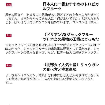
日本人に一番おすすめのトロピカ
果物
ルフルーツ
果物大国タイ。あまりにも果物があり過ぎてどれを食べようか迷って
しますね。日本からやってきた人に「何がよいですか」と訊ねられた
とき、ぼくはたいていロンコンを勧めています。ロンコンは日本人の
味覚にぴったりのトロピカルフルーツ、という話です。
《ドリアンVSジャックフルー
果物
ツ》本当の果物の王様はどっちだ
ジャックフルーツの種と呼ばれるスイーツはジャックフルーツの種で
はなかった。ジャックフルーツの未熟果は野菜として扱われる。ジャ
ックフルーツの色々な食べ方。など、世界一巨大な果物ジャックフル
ーツに関する雑学です。
《北部タイ人気土産》リュウガン
果物
の食べ方と注意事項
リュウガン（ロンガン、竜眼）は日本にほとんど入荷されていないら
しく意外に知名度が低い。こんなにおいしい果物を知らないなん
て…。