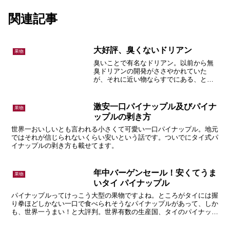
関連記事
大好評、臭くないドリアン
果物
臭いことで有名なドリアン。以前から無
臭ドリアンの開発がささやかれていた
が、それに近い物ならすでにある、とい
う話。
激安一口パイナップル及びパイナ
果物
ップルの剥き方
世界一おいしいとも言われる小さくて可愛い一口パイナップル。地元
ではそれが信じられないくらい安いという話です。ついでにタイ式パ
イナップルの剥き方も載せてます。
年中バーゲンセール！安くてうま
果物
いタイ パイナップル
パイナップルってけっこう大型の果物ですよね。ところがタイには握
り拳ほどしかない一口で食べられそうなパイナップルがあって、しか
も、世界一うまい！と大評判。世界有数の生産国、タイのパイナップ
ルの種類、食べ方、選び方などについての話です。