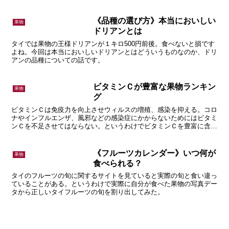
今回は長年マンゴーを食べ続けてつちかってきた選び方のコツを伝
授。
《品種の選び方》本当においしい
果物
ドリアンとは
タイでは果物の王様ドリアンが１キロ500円前後。食べないと損です
よね。今回は本当においしいドリアンとはどういうものなのか、ドリ
アンの品種についての話です。
ビタミンＣが豊富な果物ランキン
果物
グ
ビタミンＣは免疫力を向上させウィルスの増殖、感染を抑える。コロ
ナやインフルエンザ、風邪などの感染症にかからないためにはビタミ
ンＣを不足させてはならない。というわけでビタミンＣを豊富に含む
果物の話。
《フルーツカレンダー》いつ何が
果物
食べられる？
タイのフルーツの旬に関するサイトを見ていると実際の旬と食い違っ
ていることがある。というわけで実際に自分が食べた果物の写真デー
タから正しいタイフルーツの旬を割り出してみた。