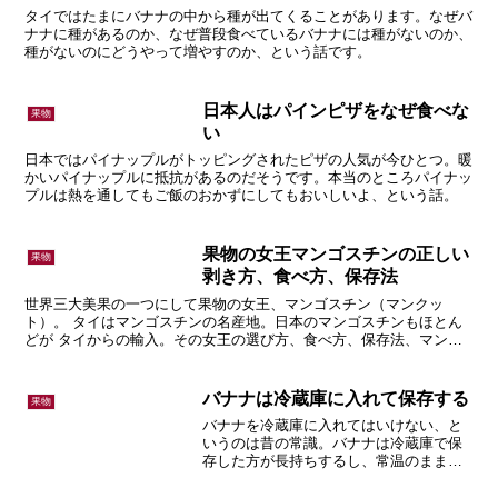
タイではたまにバナナの中から種が出てくることがあります。なぜバ
ナナに種があるのか、なぜ普段食べているバナナには種がないのか、
種がないのにどうやって増やすのか、という話です。
日本人はパインピザをなぜ食べな
果物
い
日本ではパイナップルがトッピングされたピザの人気が今ひとつ。暖
かいパイナップルに抵抗があるのだそうです。本当のところパイナッ
プルは熱を通してもご飯のおかずにしてもおいしいよ、という話。
果物の女王マンゴスチンの正しい
果物
剥き方、食べ方、保存法
世界三大美果の一つにして果物の女王、マンゴスチン（マンクッ
ト）。 タイはマンゴスチンの名産地。日本のマンゴスチンもほとん
どが タイからの輸入。その女王の選び方、食べ方、保存法、マンゴ
スチンセッケン、などについての話。
バナナは冷蔵庫に入れて保存する
果物
バナナを冷蔵庫に入れてはいけない、と
いうのは昔の常識。バナナは冷蔵庫で保
存した方が長持ちするし、常温のまま放
置するよりおいしく頂けます。