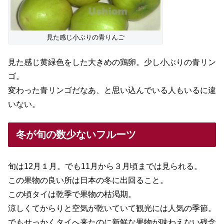
見た感じ小ぶりの青りんご
見た感じ黄緑色をした大きめの鶏卵。少し小ぶりの青リン
ゴ。
変わった青リンゴだなあ、と思い込んでいる人もいるに違
いない。
冬が旬の数少ないフルーツ
旬は12月１月。でも11月から３月頃までは見られる。
この果物の良い所は日本の冬に出回ること。
この頃タイは乾季で果物の枯渇期。
涼しくてからりと空気が乾いていて観光には人気の季節。
でもせっかくタイへ来たのに新鮮な果物が味わえない残念