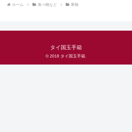
ホーム
食べ物など
果物
タイ国玉手箱
© 2018 タイ国玉手箱.