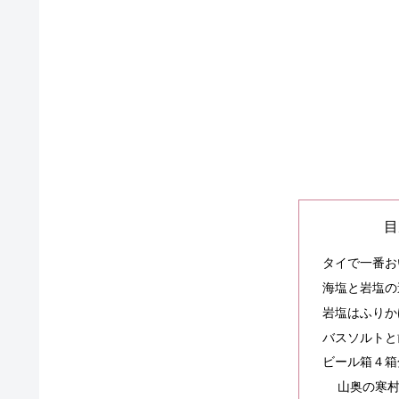
目
タイで一番お
海塩と岩塩の
岩塩はふりか
バスソルトと
ビール箱４箱
山奥の寒