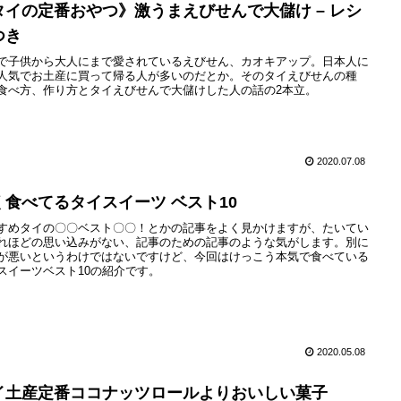
タイの定番おやつ》激うまえびせんで大儲け – レシ
つき
で子供から大人にまで愛されているえびせん、カオキアップ。日本人に
人気でお土産に買って帰る人が多いのだとか。そのタイえびせんの種
食べ方、作り方とタイえびせんで大儲けした人の話の2本立。
2020.07.08
く食べてるタイスイーツ ベスト10
すめタイの〇〇ベスト〇〇！とかの記事をよく見かけますが、たいてい
れほどの思い込みがない、記事のための記事のような気がします。別に
が悪いというわけではないですけど、今回はけっこう本気で食べている
スイーツベスト10の紹介です。
2020.05.08
イ土産定番ココナッツロールよりおいしい菓子