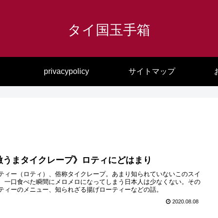
タイ国玉手箱
privacypolicy
サイトマップ
激うまタイクレープ》ロティにどはまり
ティー（ロティ）、俗称タイクレープ。あまり知られていないこのスイ
、一口食べた瞬間にメロメロになってしまう日本人は少なくない。その
ティーのメニュー、知られざる揚げローティーなどの話。
2020.08.08