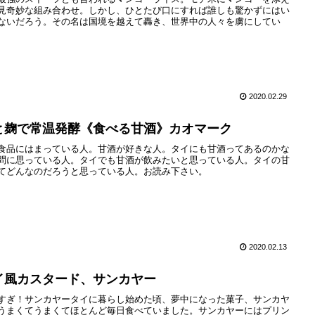
見奇妙な組み合わせ。しかし、ひとたび口にすれば誰しも驚かずにはい
ないだろう。その名は国境を越えて轟き、世界中の人々を虜にしてい
2020.02.29
と麹で常温発酵《食べる甘酒》カオマーク
食品にはまっている人。甘酒が好きな人。タイにも甘酒ってあるのかな
問に思っている人。タイでも甘酒が飲みたいと思っている人。タイの甘
てどんなのだろうと思っている人。お読み下さい。
2020.02.13
イ風カスタード、サンカヤー
すぎ！サンカヤータイに暮らし始めた頃、夢中になった菓子、サンカヤ
うまくてうまくてほとんど毎日食べていました。サンカヤーにはプリン