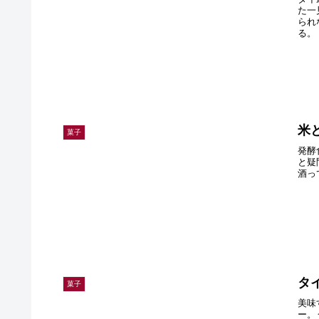
た一
られ
る。
米
菓子
発酵
と疑
酒っ
タ
菓子
美味
ー。