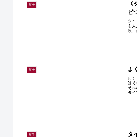
《
菓子
ピ
タイ
も大
類、
よ
菓子
おす
はそ
それ
タイ
タ
菓子