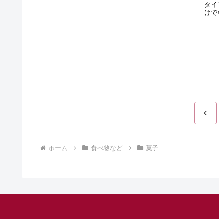
タイ
けで
前
へ
ホーム
食べ物など
菓子