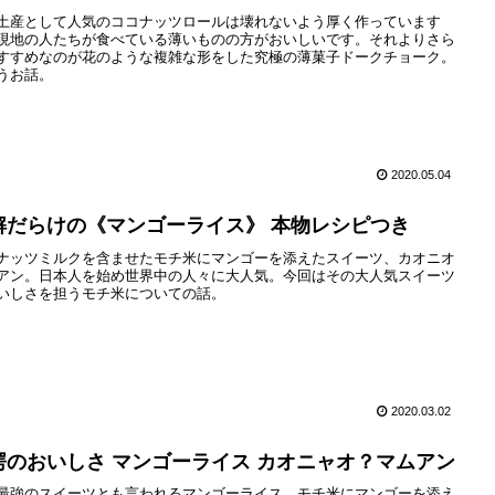
土産として人気のココナッツロールは壊れないよう厚く作っています
現地の人たちが食べている薄いものの方がおいしいです。それよりさら
すすめなのが花のような複雑な形をした究極の薄菓子ドークチョーク。
うお話。
2020.05.04
解だらけの《マンゴーライス》 本物レシピつき
ナッツミルクを含ませたモチ米にマンゴーを添えたスイーツ、カオニオ
アン。日本人を始め世界中の人々に大人気。今回はその大人気スイーツ
いしさを担うモチ米についての話。
2020.03.02
驚愕のおいしさ マンゴーライス カオニャオ？マムアン
最強のスイーツとも言われるマンゴーライス。モチ米にマンゴーを添え