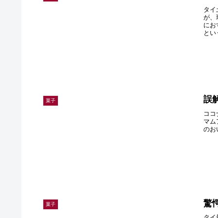
タイ
が、
にお
とい
誤
菓子
ココ
マム
のお
菓子
タイ