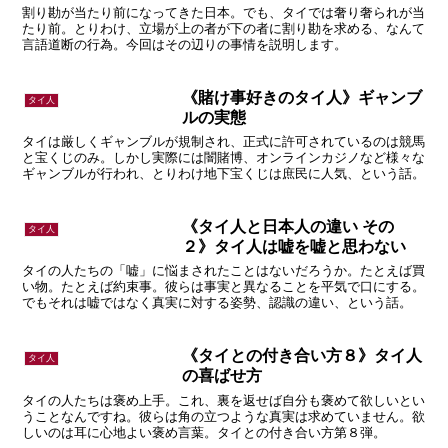
割り勘が当たり前になってきた日本。でも、タイでは奢り奢られが当
たり前。とりわけ、立場が上の者が下の者に割り勘を求める、なんて
言語道断の行為。今回はその辺りの事情を説明します。
《賭け事好きのタイ人》ギャンブ
タイ人
ルの実態
タイは厳しくギャンブルが規制され、正式に許可されているのは競馬
と宝くじのみ。しかし実際には闇賭博、オンラインカジノなど様々な
ギャンブルが行われ、とりわけ地下宝くじは庶民に人気、という話。
《タイ人と日本人の違い その
タイ人
２》タイ人は嘘を嘘と思わない
タイの人たちの「嘘」に悩まされたことはないだろうか。たとえば買
い物。たとえば約束事。彼らは事実と異なることを平気で口にする。
でもそれは嘘ではなく真実に対する姿勢、認識の違い、という話。
《タイとの付き合い方８》タイ人
タイ人
の喜ばせ方
タイの人たちは褒め上手。これ、裏を返せば自分も褒めて欲しいとい
うことなんですね。彼らは角の立つような真実は求めていません。欲
しいのは耳に心地よい褒め言葉。タイとの付き合い方第８弾。