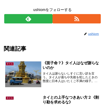
ushiomをフォローする
ushiom
関連記事
《面子命？》タイ人はなぜ謝らな
タイ人
いのか
タイ人は謝らないしすぐに言い訳を言
う。タイ人が過ちや失敗を犯したときの
態度に日本人はいたくご不満の様子。で
も彼らには彼らなりの事情がある、とい
う話。
タイとの上手なつきあい方２《割
タイ人
り勘を求めるな》