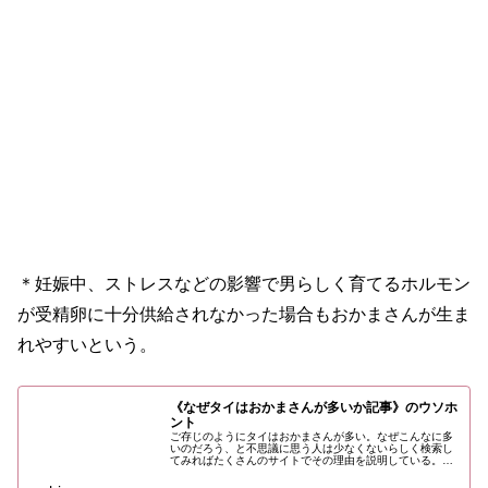
＊妊娠中、ストレスなどの影響で男らしく育てるホルモン
が受精卵に十分供給されなかった場合もおかまさんが生ま
れやすいという。
《なぜタイはおかまさんが多いか記事》のウソホ
ント
ご存じのようにタイはおかまさんが多い。なぜこんなに多
いのだろう、と不思議に思う人は少なくないらしく検索し
てみればたくさんのサイトでその理由を説明している。た
だ、その内容には首を傾げるものが少なくなかったので今
一度その理由を検証してみた。