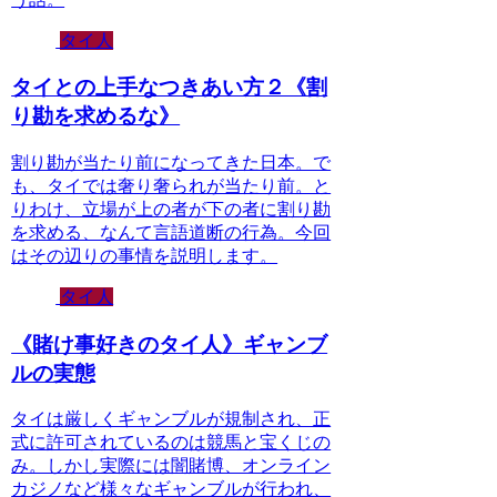
タイ人
タイとの上手なつきあい方２《割
り勘を求めるな》
割り勘が当たり前になってきた日本。で
も、タイでは奢り奢られが当たり前。と
りわけ、立場が上の者が下の者に割り勘
を求める、なんて言語道断の行為。今回
はその辺りの事情を説明します。
タイ人
《賭け事好きのタイ人》ギャンブ
ルの実態
タイは厳しくギャンブルが規制され、正
式に許可されているのは競馬と宝くじの
み。しかし実際には闇賭博、オンライン
カジノなど様々なギャンブルが行われ、