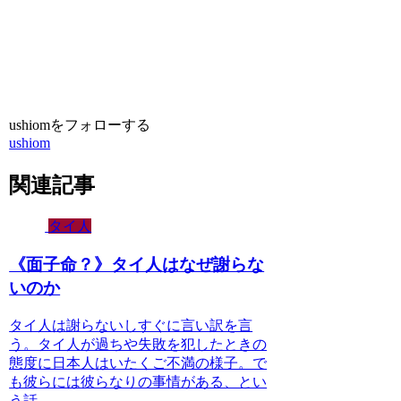
ushiomをフォローする
ushiom
関連記事
タイ人
《面子命？》タイ人はなぜ謝らな
いのか
タイ人は謝らないしすぐに言い訳を言
う。タイ人が過ちや失敗を犯したときの
態度に日本人はいたくご不満の様子。で
も彼らには彼らなりの事情がある、とい
う話。