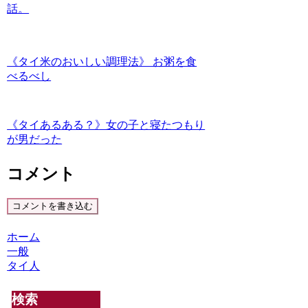
話。
《タイ米のおいしい調理法》 お粥を食
べるべし
《タイあるある？》女の子と寝たつもり
が男だった
コメント
コメントを書き込む
ホーム
一般
タイ人
検索