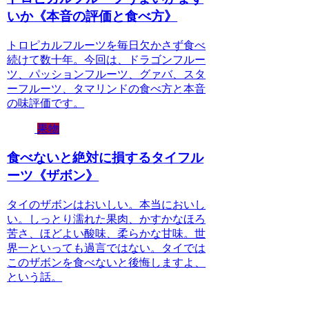
いか《本音の評価と食べ方》
トロピカルフルーツを毎日欠かさず食べ
続けて数十年。今回は、ドラゴンフルー
ツ、パッションフルーツ、グァバ、スタ
ーフルーツ、タマリンドの食べ方と本音
の味評価です。
果物
食べないと絶対に損するタイフル
ーツ《ザボン》
タイのザボンはおいしい。本当においし
い。しっとり濡れた果肉、かすかなほろ
苦さ、ほどよい酸味、柔らかな甘味。世
界一といっても過言ではない。タイでは
このザボンを食べないと後悔しますよ、
という話。