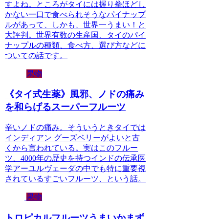
すよね。ところがタイには握り拳ほどし
かない一口で食べられそうなパイナップ
ルがあって、しかも、世界一うまい！と
大評判。世界有数の生産国、タイのパイ
ナップルの種類、食べ方、選び方などに
ついての話です。
果物
《タイ式生薬》風邪、ノドの痛み
を和らげるスーパーフルーツ
辛いノドの痛み。そういうときタイでは
インディアン グーズベリーがよいと古
くから言われている。実はこのフルー
ツ、4000年の歴史を持つインドの伝承医
学アーユルヴェーダの中でも特に重要視
されているすごいフルーツ、という話。
果物
トロピカルフルーツうまいかまず