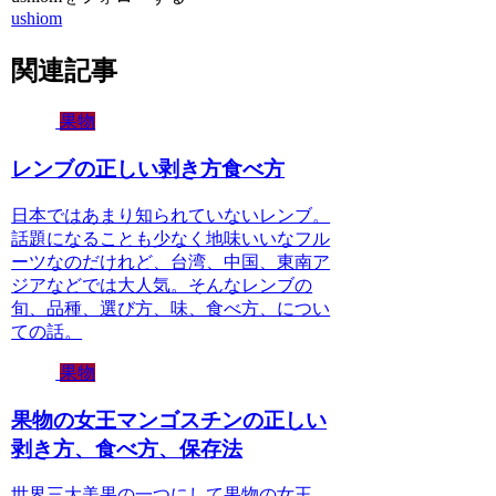
ushiom
関連記事
果物
レンブの正しい剥き方食べ方
日本ではあまり知られていないレンブ。
話題になることも少なく地味いいなフル
ーツなのだけれど、台湾、中国、東南ア
ジアなどでは大人気。そんなレンブの
旬、品種、選び方、味、食べ方、につい
ての話。
果物
果物の女王マンゴスチンの正しい
剥き方、食べ方、保存法
世界三大美果の一つにして果物の女王、