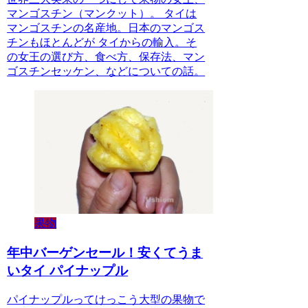
マンゴスチン（マンクット）。 タイは
マンゴスチンの名産地。日本のマンゴス
チンもほとんどが タイからの輸入。そ
の女王の選び方、食べ方、保存法、マン
ゴスチンセッケン、などについての話。
果物
年中バーゲンセール！安くてうま
いタイ パイナップル
パイナップルってけっこう大型の果物で