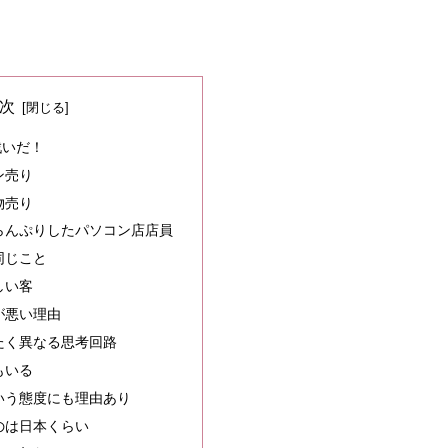
次
戦いだ！
ン売り
物売り
らんぷりしたパソコン店店員
同じこと
しい客
が悪い理由
たく異なる思考回路
もいる
いう態度にも理由あり
のは日本くらい