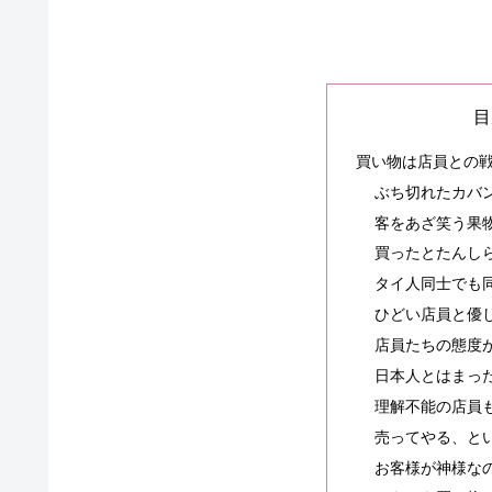
目
買い物は店員との
ぶち切れたカバ
客をあざ笑う果
買ったとたんし
タイ人同士でも
ひどい店員と優
店員たちの態度
日本人とはまっ
理解不能の店員
売ってやる、と
お客様が神様な