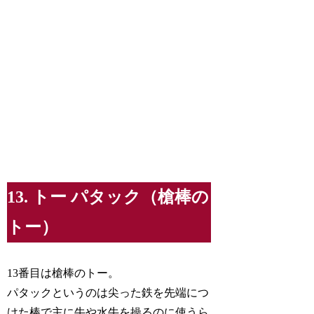
13. トー パタック（槍棒の
トー）
13番目は槍棒のトー。
パタックというのは尖った鉄を先端につ
けた棒で主に牛や水牛を操るのに使うら