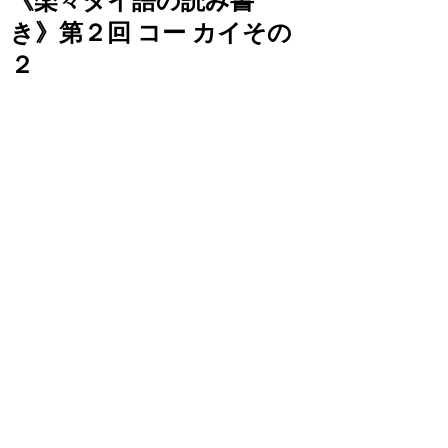
《楽々タイ語の読み書
き》第２回 コー カイその
２