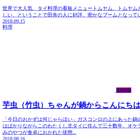
世界で大人気、タイ料理の看板メニュートムヤム。トムヤム
しい、ということで田舎の人に好評。密かなブームとなって
2018.09.15
料理
動植物
芋虫（竹虫）ちゃんが鍋からこんにち
「今日のおかずは何じゃらほい」ガスコンロの上にあった鍋
はばかりながらこのわたくし北タイに住んで三十数年。オケ
みのやつが食卓におかれた状態...
2018.08.16