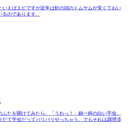
といえばエビですが近年は鮭の頭のトムヤムが安くておい
いるのであります。
は
のふたを開けてみたら、「うわっ！」鍋一杯の白い芋虫。
ラだて芋虫だってバリバリやっちゃう。でもそれは調理済