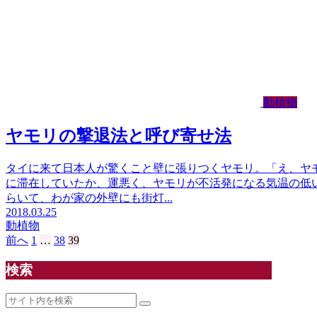
動植物
ヤモリの撃退法と呼び寄せ法
タイに来て日本人が驚くこと壁に張りつくヤモリ。「え、ヤ
に滞在していたか、運悪く、ヤモリが不活発になる気温の低
らいて、わが家の外壁にも街灯...
2018.03.25
動植物
前へ
1
…
38
39
検索