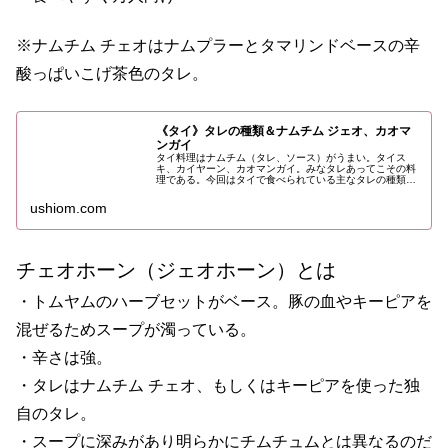
※ナムチム チェオはナムプラーとタマリンドベースの辛
酸っぱいこげ茶色のタレ。
《タイ》タレの種類＆ナムチム ジェオ、カオマ
ンガイ
タイ料理はナムチム（タレ、ソース）がうまい。タイス
キ、カイヤーン、カオマンガイ。みなタレあってこその料
理である。今回はタイで食べられている主なタレの種類と
用途、見分け方、ついでにナムチム ジェウとカオマンガイ
のタレの詳細。
ushiom.com
チェオホーン（ジェオホーン）とは
・トムヤムのハーブセットがベース。豚の血やキーピアを
混ぜるためスープが濁っている。
・辛さは強。
・タレはナムチム チェオ、もしくはキーピアを使った独
自のタレ。
・スープに深みがあり明らかにチムチュムとは異なるのだ