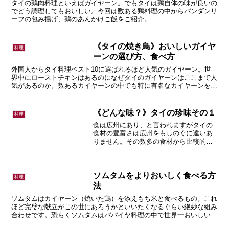
タイの鶏肉料理といえばガイヤーン。でもタイは鶏自体の味が良いの
でどう調理してもおいしい。今回は数ある鶏料理の中からパンダンリ
ーフの包み揚げ、鶏のあんかけご飯をご紹介。
《タイの焼き鳥》おいしいガイヤ
料理
ーンの選び方、食べ方
外国人からタイ料理ベスト10に選ばれるほど人気のガイヤーン。世
界中にローストチキンはあるのになぜタイのガイヤーンはここまで人
気があるのか。数あるカイヤーンの中でも特に有名なカイヤーンをご
紹介。
《どんな味？》タイの珍味その１
料理
食は広州にあり、と言われますがタイの
食材の豊富さは広州をもしのぐに違いあ
りません。その数多の食材から比較的日
本人にもなじみやすいだろうと思われる
珍味ベスト10を選んでみました。今回は
そうちの10位から６位まで。
ソムタムをよりおいしく食べる方
料理
法
ソムタムはカイヤーン（焼いた鶏）を添えもち米と食べるもの。これ
ほど完璧な献立がこの世にあろうかといいたくなるぐらい絶妙な組み
合わせです。恐らくソムタムはパパイヤ料理の中で世界一おいしい。
そんなソムタムについてのあれこれです。