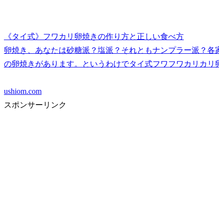
《タイ式》フワカリ卵焼きの作り方と正しい食べ方
卵焼き、あなたは砂糖派？塩派？それともナンプラー派？各
の卵焼きがあります。というわけでタイ式フワフワカリカリ
ushiom.com
スポンサーリンク