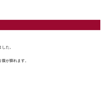
ました。
。
り腹が膨れます。