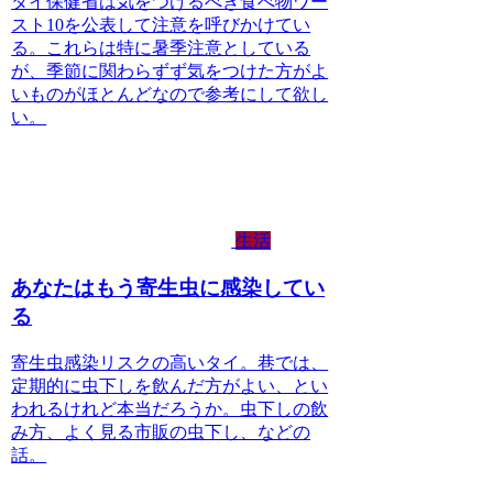
タイ保健省は気をつけるべき食べ物ワー
スト10を公表して注意を呼びかけてい
る。これらは特に暑季注意としている
が、季節に関わらずず気をつけた方がよ
いものがほとんどなので参考にして欲し
い。
生活
あなたはもう寄生虫に感染してい
る
寄生虫感染リスクの高いタイ。巷では、
定期的に虫下しを飲んだ方がよい、とい
われるけれど本当だろうか。虫下しの飲
み方、よく見る市販の虫下し、などの
話。