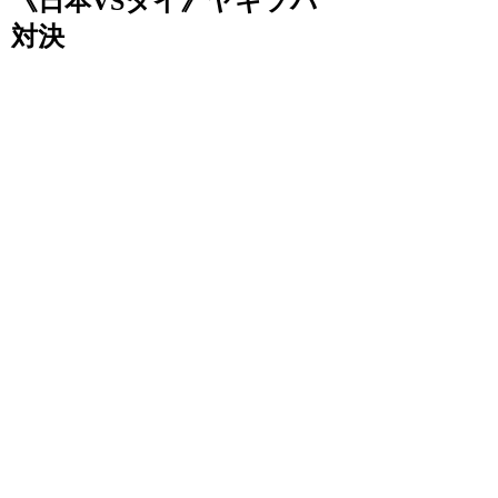
《日本VSタイ》ヤキソバ
対決