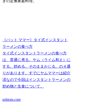
きの定番家庭料理。
《パット ママー》タイ式インスタント
ラーメンの食べ方
タイ式インスタントラーメンの食べ方
は、普通に煮る。ヤム（ライム和え）に
する。炒める。そのままかじる。の４通
りがあります。すでにヤムママーは紹介
済なので今回はインスタントラーメンの
炒め物と生食について。
ushiom.com