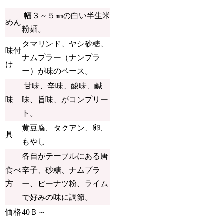
幅３～５㎜の白い半生米
めん
粉麺。
タマリンド、ヤシ砂糖、
味付
ナムプラー（ナンプラ
け
ー）が味のベース。
甘味、辛味、酸味、鹹
味
味、旨味、がコンプリー
ト。
黄豆腐、タクアン、卵、
具
もやし
各自がテーブルにある唐
食べ
辛子、砂糖、ナムプラ
方
ー、ピーナツ粉、ライム
で好みの味に調節。
価格
40Ｂ～