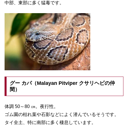
中部、東部に多く猛毒です。
グー カパ（Malayan Pitviper クサリヘビの仲
間）
体調 50～80 ㎝。夜行性。
ゴム園の枯れ葉や石影などによく潜んでいるそうです。
タイ全土、特に南部に多く棲息しています。