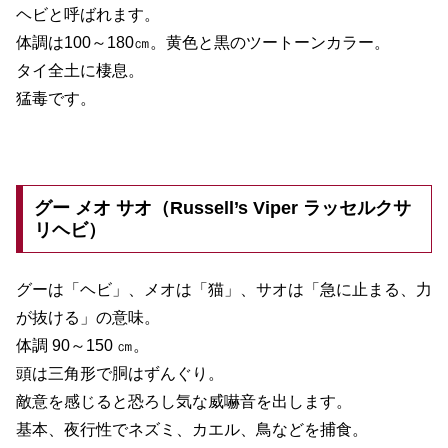
ヘビと呼ばれます。
体調は100～180㎝。黄色と黒のツートーンカラー。
タイ全土に棲息。
猛毒です。
グー メオ サオ（Russell’s Viper ラッセルクサ
リヘビ）
グーは「ヘビ」、メオは「猫」、サオは「急に止まる、力
が抜ける」の意味。
体調 90～150 ㎝。
頭は三角形で胴はずんぐり。
敵意を感じると恐ろし気な威嚇音を出します。
基本、夜行性でネズミ、カエル、鳥などを捕食。