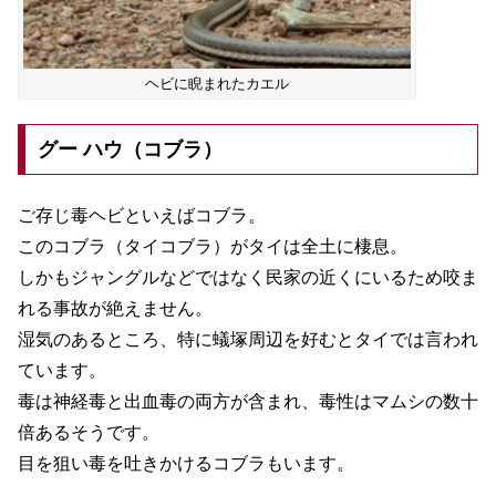
ヘビに睨まれたカエル
グー ハウ（コブラ）
ご存じ毒ヘビといえばコブラ。
このコブラ（タイコブラ）がタイは全土に棲息。
しかもジャングルなどではなく民家の近くにいるため咬ま
れる事故が絶えません。
湿気のあるところ、特に蟻塚周辺を好むとタイでは言われ
ています。
毒は神経毒と出血毒の両方が含まれ、毒性はマムシの数十
倍あるそうです。
目を狙い毒を吐きかけるコブラもいます。