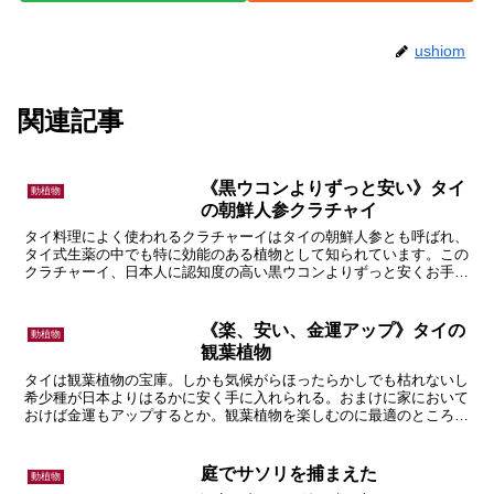
ushiom
関連記事
《黒ウコンよりずっと安い》タイ
動植物
の朝鮮人参クラチャイ
タイ料理によく使われるクラチャーイはタイの朝鮮人参とも呼ばれ、
タイ式生薬の中でも特に効能のある植物として知られています。この
クラチャーイ、日本人に認知度の高い黒ウコンよりずっと安くお手軽
に利用できる、という話です。
《楽、安い、金運アップ》タイの
動植物
観葉植物
タイは観葉植物の宝庫。しかも気候がらほったらかしでも枯れないし
希少種が日本よりはるかに安く手に入れられる。おまけに家において
おけば金運もアップするとか。観葉植物を楽しむのに最適のところな
のであります。
庭でサソリを捕まえた
動植物