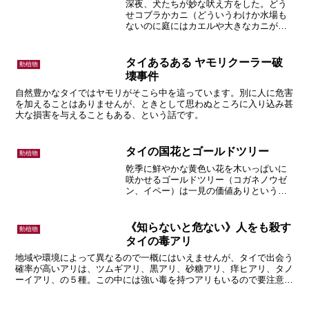
深夜、犬たちが妙な吠え方をした。どう
せコブラかカニ（どういうわけか水場も
ないのに庭にはカエルや大きなカニがけ
っこういる）だろうと思って外に出てみ
たら意外にもサソリだった。家の庭はヘ
ビが多く、コブラは年に何度か見かける
タイあるある ヤモリクーラー破
動植物
けど、サソリを見たのは実...
壊事件
自然豊かなタイではヤモリがそこら中を這っています。別に人に危害
を加えることはありませんが、ときとして思わぬところに入り込み甚
大な損害を与えることもある、という話です。
タイの国花とゴールドツリー
動植物
乾季に鮮やかな黄色い花を木いっぱいに
咲かせるゴールドツリー（コガネノウゼ
ン、イペー）は一見の価値ありという
話。
《知らないと危ない》人をも殺す
動植物
タイの毒アリ
地域や環境によって異なるので一概にはいえませんが、タイで出会う
確率が高いアリは、ツムギアリ、黒アリ、砂糖アリ、痒ヒアリ、タノ
ーイアリ、の５種。この中には強い毒を持つアリもいるので要注意、
という話。