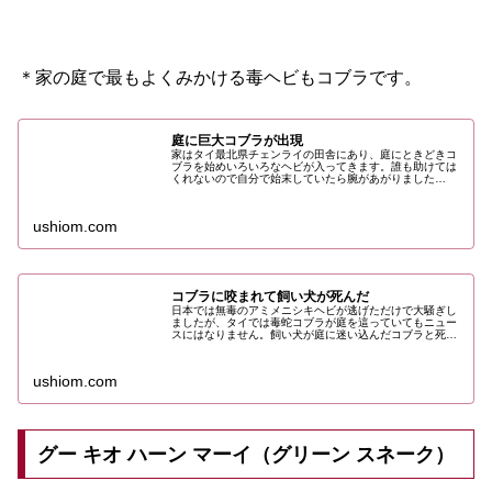
＊家の庭で最もよくみかける毒ヘビもコブラです。
庭に巨大コブラが出現
家はタイ最北県チェンライの田舎にあり、庭にときどきコ
ブラを始めいろいろなヘビが入ってきます。誰も助けては
くれないので自分で始末していたら腕があがりました
（笑）。でも２メートル超えのコブラにはさすがにゾッと
したという話です。
ushiom.com
コブラに咬まれて飼い犬が死んだ
日本では無毒のアミメニシキヘビが逃げただけで大騒ぎし
ましたが、タイでは毒蛇コブラが庭を這っていてもニュー
スにはなりません。飼い犬が庭に迷い込んだコブラと死闘
を繰り広げコブラの怖さをまざまざと見せつけられた話で
す。
ushiom.com
グー キオ ハーン マーイ（グリーン スネーク）