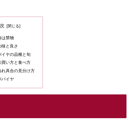
次
待は禁物
の味と良さ
パイヤの品種と旬
の買い方と食べ方
熟れ具合の見分け方
パパイヤ