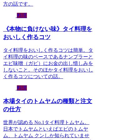
方の話です。
料理
《本物に負けない味》タイ料理を
おいしく作るコツ
タイ料理をおいしく作るコツは簡単。タ
イ料理の味のベースであるナンプラーと
エビ味噌（ガピ）にお金の出し惜しみを
しないこと。そのほかタイ料理をおいし
く作るコツについての話。
料理
本場タイのトムヤムの種類と注文
の仕方
世界が認める No.1タイ料理トムヤム。
日本でトムヤムといえばエビのトムヤ
ム、トムヤム クンしか知られていませ