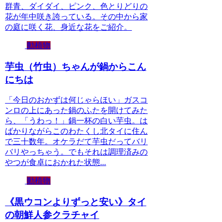
群青、ダイダイ、ピンク、色とりどりの
花が年中咲き誇っている。その中から家
の庭に咲く花、身近な花をご紹介。
動植物
芋虫（竹虫）ちゃんが鍋からこん
にちは
「今日のおかずは何じゃらほい」ガスコ
ンロの上にあった鍋のふたを開けてみた
ら、「うわっ！」鍋一杯の白い芋虫。は
ばかりながらこのわたくし北タイに住ん
で三十数年。オケラだて芋虫だってバリ
バリやっちゃう。でもそれは調理済みの
やつが食卓におかれた状態...
動植物
《黒ウコンよりずっと安い》タイ
の朝鮮人参クラチャイ