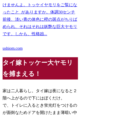
けませんよ。トッケイヤモリをご覧にな
ったこと がありますか。体調30センチ
前後、淡い青の体色に橙の斑点がちりば
められ、それはそれは妖艶な巨大ヤモリ
です。しかも、性格凶...
ushiom.com
タイ嫁トッケー大ヤモリ
を捕まえる！
家は二人暮らし。タイ嫁は夜になると２
階へ上がるので下にはぼくだけ。
で、トイレに入るとき蛍光灯をつけるの
が面倒なためドアを開けたまま薄暗い中