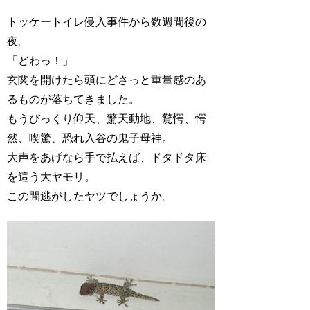
トッケートイレ侵入事件から数週間後の
夜。
「どわっ！」
玄関を開けたら頭にどさっと重量感のあ
るものが落ちてきました。
もうびっくり仰天、驚天動地、驚愕、愕
然、喫驚、恐れ入谷の鬼子母神。
大声をあげなら手で払えば、ドタドタ床
を這う大ヤモリ。
この間逃がしたヤツでしょうか。