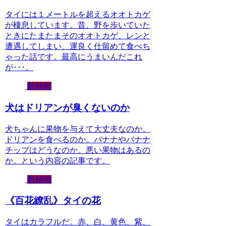
タイには１メートルを超えるオオトカゲ
が棲息しています。昔、野を歩いていた
ときにたまたまそのオオトカゲ、レンと
遭遇してしまい、運良く仕留めて食べち
ゃった話です。最高にうまいんだこれ
が･･･。
動植物
犬はドリアンが臭くないのか
犬ちゃんに果物を与えて大丈夫なのか。
ドリアンを食べるのか。バナナやバナナ
チップはどうなのか。悪い果物はあるの
か。という内容の記事です。
動植物
《百花繚乱》タイの花
タイはカラフルだ。赤、白、黄色、紫、