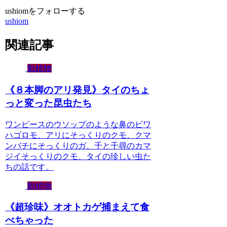
ushiomをフォローする
ushiom
関連記事
動植物
《８本脚のアリ発見》タイのちょ
っと変った昆虫たち
ワンピースのウソップのような鼻のビワ
ハゴロモ、アリにそっくりのクモ、クマ
ンバチにそっくりのガ、千と千尋のカマ
ジイそっくりのクモ、タイの珍しい虫た
ちの話です。
動植物
《超珍味》オオトカゲ捕まえて食
べちゃった