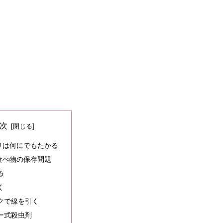
次
リは何にでもたかる
食べ物の保存問題
る
く
クで線を引く
ー式殺虫剤