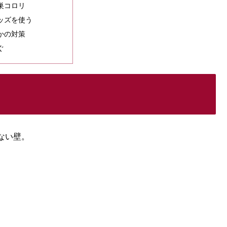
巣コロリ
ッズを使う
かの対策
ぐ
ない壁。
。