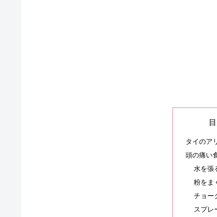
目
タイのア
頭の痛い
水を張
粉をま
チョー
スプレ