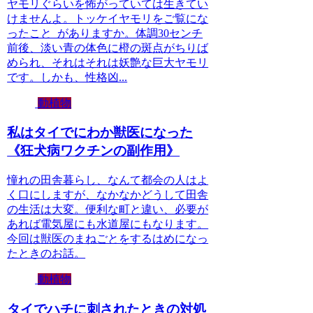
ヤモリぐらいを怖がっていては生きてい
けませんよ。トッケイヤモリをご覧にな
ったこと がありますか。体調30センチ
前後、淡い青の体色に橙の斑点がちりば
められ、それはそれは妖艶な巨大ヤモリ
です。しかも、性格凶...
動植物
私はタイでにわか獣医になった
《狂犬病ワクチンの副作用》
憧れの田舎暮らし、なんて都会の人はよ
く口にしますが、なかなかどうして田舎
の生活は大変。便利な町と違い、必要が
あれば電気屋にも水道屋にもなります。
今回は獣医のまねごとをするはめになっ
たときのお話。
動植物
タイでハチに刺されたときの対処