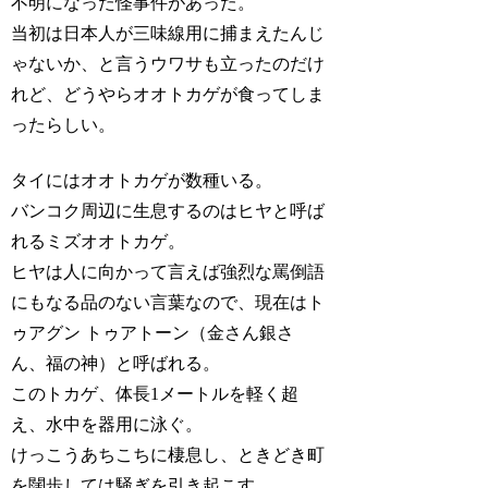
不明になった怪事件があった。
当初は日本人が三味線用に捕まえたんじ
ゃないか、と言うウワサも立ったのだけ
れど、どうやらオオトカゲが食ってしま
ったらしい。
タイにはオオトカゲが数種いる。
バンコク周辺に生息するのはヒヤと呼ば
れるミズオオトカゲ。
ヒヤは人に向かって言えば強烈な罵倒語
にもなる品のない言葉なので、現在はト
ゥアグン トゥアトーン（金さん銀さ
ん、福の神）と呼ばれる。
このトカゲ、体長1メートルを軽く超
え、水中を器用に泳ぐ。
けっこうあちこちに棲息し、ときどき町
を闊歩しては騒ぎを引き起こす。