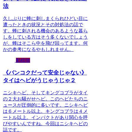
法
久しぶりに蜂に刺しまくられひどい目に
遭ったときの状況とその対処法の話で
す。蜂に刺される機会のあるような暮ら
しをしている方はそう多くないでしょう
が、蜂はそこら中を飛び回ってます。何
かの参考になるやもしれません。
動植物
《バンコクだって安全じゃない》
タイはヘビがうじゃうじゃ２
ニシキヘビ、そしてキングコブラがタイ
の２大お騒がせヘビ。このヘビたちのニ
ュースが圧倒的に多いです。ニシキヘビ
は６メートル以上。キングコブラは４メ
ートル以上。インパクトがあり関心を呼
びやすいんですね。今回はニシキヘビの
話です。