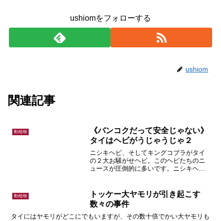
ushiomをフォローする
ushiom
関連記事
《バンコクだって安全じゃない》
動植物
タイはヘビがうじゃうじゃ２
ニシキヘビ、そしてキングコブラがタイ
の２大お騒がせヘビ。このヘビたちのニ
ュースが圧倒的に多いです。ニシキヘビ
は６メートル以上。キングコブラは４メ
ートル以上。インパクトがあり関心を呼
びやすいんですね。今回はニシキヘビの
トッケー大ヤモリが引き起こす
動植物
話です。
数々の事件
タイにはヤモリがどこにでもいますが、その数十倍でかい大ヤモリも