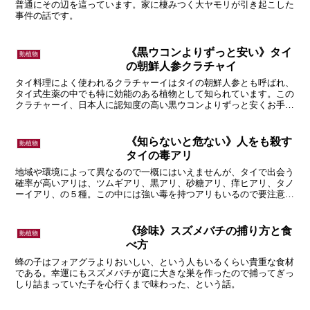
普通にその辺を這っています。家に棲みつく大ヤモリが引き起こした
事件の話です。
《黒ウコンよりずっと安い》タイ
動植物
の朝鮮人参クラチャイ
タイ料理によく使われるクラチャーイはタイの朝鮮人参とも呼ばれ、
タイ式生薬の中でも特に効能のある植物として知られています。この
クラチャーイ、日本人に認知度の高い黒ウコンよりずっと安くお手軽
に利用できる、という話です。
《知らないと危ない》人をも殺す
動植物
タイの毒アリ
地域や環境によって異なるので一概にはいえませんが、タイで出会う
確率が高いアリは、ツムギアリ、黒アリ、砂糖アリ、痒ヒアリ、タノ
ーイアリ、の５種。この中には強い毒を持つアリもいるので要注意、
という話。
《珍味》スズメバチの捕り方と食
動植物
べ方
蜂の子はフォアグラよりおいしい、という人もいるくらい貴重な食材
である。幸運にもスズメバチが庭に大きな巣を作ったので捕ってぎっ
しり詰まっていた子を心行くまで味わった、という話。