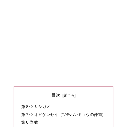
目次
第８位 サシガメ
第７位 オビゲンセイ（ツチハンミョウの仲間）
第６位 蚊