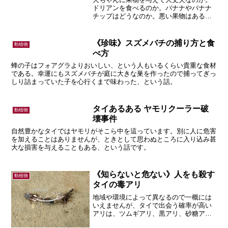
ドリアンを食べるのか。バナナやバナナ
チップはどうなのか。悪い果物はあるの
か。という内容の記事です。
《珍味》スズメバチの捕り方と食
動植物
べ方
蜂の子はフォアグラよりおいしい、という人もいるくらい貴重な食材
である。幸運にもスズメバチが庭に大きな巣を作ったので捕ってぎっ
しり詰まっていた子を心行くまで味わった、という話。
タイあるある ヤモリクーラー破
動植物
壊事件
自然豊かなタイではヤモリがそこら中を這っています。別に人に危害
を加えることはありませんが、ときとして思わぬところに入り込み甚
大な損害を与えることもある、という話です。
《知らないと危ない》人をも殺す
動植物
タイの毒アリ
地域や環境によって異なるので一概には
いえませんが、タイで出会う確率が高い
アリは、ツムギアリ、黒アリ、砂糖ア
リ、痒ヒアリ、タノーイアリ、の５種。