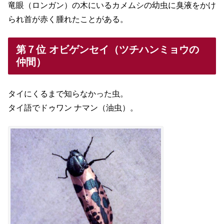
竜眼（ロンガン）の木にいるカメムシの幼虫に臭液をかけ
られ首が赤く腫れたことがある。
第７位 オビゲンセイ（ツチハンミョウの
仲間）
タイにくるまで知らなかった虫。
タイ語でドゥワン ナマン（油虫）。