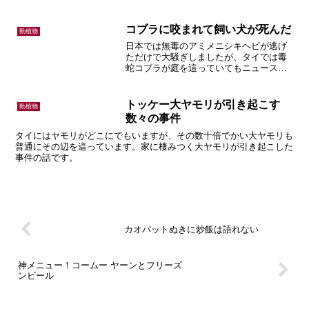
この中には強い毒を持つアリもいるので
要注意、という話。
コブラに咬まれて飼い犬が死んだ
動植物
日本では無毒のアミメニシキヘビが逃げ
ただけで大騒ぎしましたが、タイでは毒
蛇コブラが庭を這っていてもニュースに
はなりません。飼い犬が庭に迷い込んだ
コブラと死闘を繰り広げコブラの怖さを
まざまざと見せつけられた話です。
トッケー大ヤモリが引き起こす
動植物
数々の事件
タイにはヤモリがどこにでもいますが、その数十倍でかい大ヤモリも
普通にその辺を這っています。家に棲みつく大ヤモリが引き起こした
事件の話です。
カオパットぬきに炒飯は語れない
神メニュー！コームー ヤーンとフリーズ
ンビール